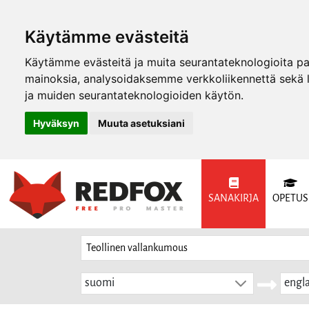
Käytämme evästeitä
Käytämme evästeitä ja muita seurantateknologioita p
mainoksia, analysoidaksemme verkkoliikennettä sekä
ja muiden seurantateknologioiden käytön.
Hyväksyn
Muuta asetuksiani
SANAKIRJA
OPETUS
suomi
engla