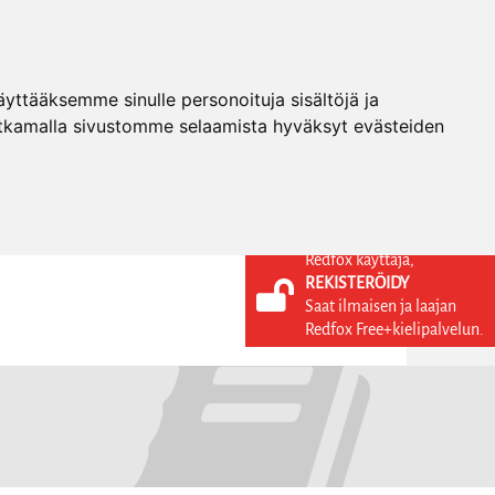
ttääksemme sinulle personoituja sisältöjä ja
tkamalla sivustomme selaamista hyväksyt evästeiden
Redfox käyttäjä,
REKISTERÖIDY
KIELI
KIRJAUDU SISÄÄN
Saat ilmaisen ja laajan
REKISTERÖIDY
FI
Redfox Free+kielipalvelun.