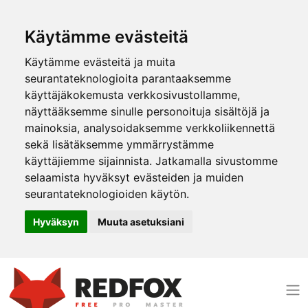
Käytämme evästeitä
Käytämme evästeitä ja muita
seurantateknologioita parantaaksemme
käyttäjäkokemusta verkkosivustollamme,
näyttääksemme sinulle personoituja sisältöjä ja
mainoksia, analysoidaksemme verkkoliikennettä
sekä lisätäksemme ymmärrystämme
käyttäjiemme sijainnista. Jatkamalla sivustomme
selaamista hyväksyt evästeiden ja muiden
seurantateknologioiden käytön.
Hyväksyn
Muuta asetuksiani