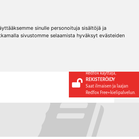
ttääksemme sinulle personoituja sisältöjä ja
tkamalla sivustomme selaamista hyväksyt evästeiden
Redfox käyttäjä,
REKISTERÖIDY
KIELI
KIRJAUDU SISÄÄN
Saat ilmaisen ja laajan
REKISTERÖIDY
FI
Redfox Free+kielipalvelun.