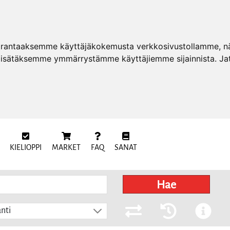
arantaaksemme käyttäjäkokemusta verkkosivustollamme, näy
 lisätäksemme ymmärrystämme käyttäjiemme sijainnista. Ja
KIELIOPPI
MARKET
FAQ
SANAT
Hae
nti