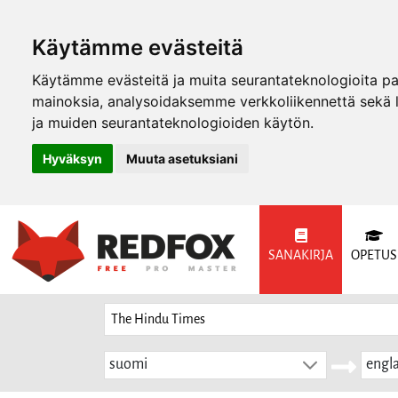
Käytämme evästeitä
Käytämme evästeitä ja muita seurantateknologioita p
mainoksia, analysoidaksemme verkkoliikennettä sekä
ja muiden seurantateknologioiden käytön.
Hyväksyn
Muuta asetuksiani
SANAKIRJA
OPETUS
suomi
engla