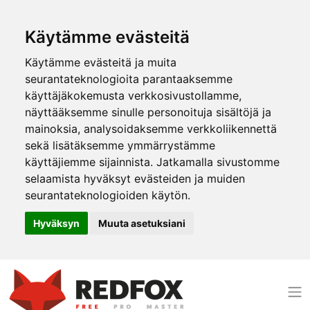
Käytämme evästeitä
Käytämme evästeitä ja muita
seurantateknologioita parantaaksemme
käyttäjäkokemusta verkkosivustollamme,
näyttääksemme sinulle personoituja sisältöjä ja
mainoksia, analysoidaksemme verkkoliikennettä
sekä lisätäksemme ymmärrystämme
käyttäjiemme sijainnista. Jatkamalla sivustomme
selaamista hyväksyt evästeiden ja muiden
seurantateknologioiden käytön.
Hyväksyn
Muuta asetuksiani