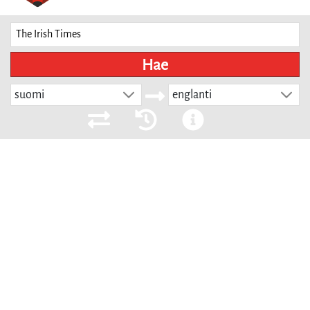
Hae
suomi
englanti