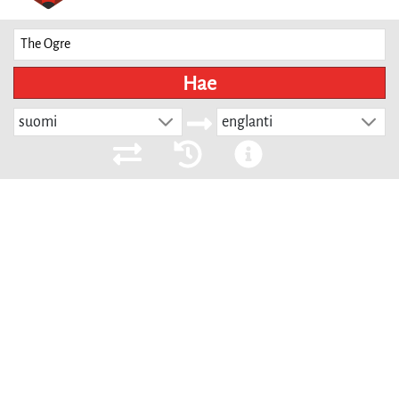
Hae
suomi
englanti