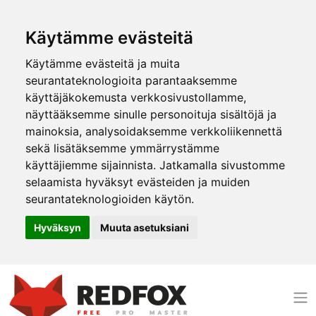
Käytämme evästeitä
Käytämme evästeitä ja muita
seurantateknologioita parantaaksemme
käyttäjäkokemusta verkkosivustollamme,
näyttääksemme sinulle personoituja sisältöjä ja
mainoksia, analysoidaksemme verkkoliikennettä
sekä lisätäksemme ymmärrystämme
käyttäjiemme sijainnista. Jatkamalla sivustomme
selaamista hyväksyt evästeiden ja muiden
seurantateknologioiden käytön.
Hyväksyn
Muuta asetuksiani