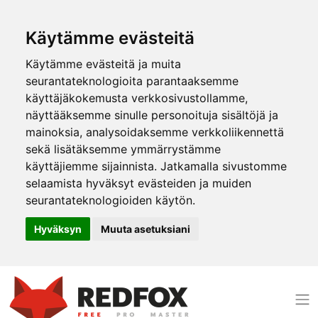
Käytämme evästeitä
Käytämme evästeitä ja muita
seurantateknologioita parantaaksemme
käyttäjäkokemusta verkkosivustollamme,
näyttääksemme sinulle personoituja sisältöjä ja
mainoksia, analysoidaksemme verkkoliikennettä
sekä lisätäksemme ymmärrystämme
käyttäjiemme sijainnista. Jatkamalla sivustomme
selaamista hyväksyt evästeiden ja muiden
seurantateknologioiden käytön.
Hyväksyn
Muuta asetuksiani