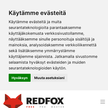
Käytämme evästeitä
Käytämme evästeitä ja muita
seurantateknologioita parantaaksemme
käyttäjäkokemusta verkkosivustollamme,
näyttääksemme sinulle personoituja sisältöjä ja
mainoksia, analysoidaksemme verkkoliikennettä
sekä lisätäksemme ymmärrystämme
käyttäjiemme sijainnista. Jatkamalla sivustomme
selaamista hyväksyt evästeiden ja muiden
seurantateknologioiden käytön.
Hyväksyn
Muuta asetuksiani