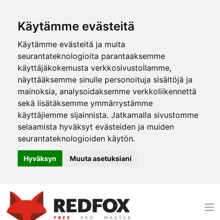
Käytämme evästeitä
Käytämme evästeitä ja muita
seurantateknologioita parantaaksemme
käyttäjäkokemusta verkkosivustollamme,
näyttääksemme sinulle personoituja sisältöjä ja
mainoksia, analysoidaksemme verkkoliikennettä
sekä lisätäksemme ymmärrystämme
käyttäjiemme sijainnista. Jatkamalla sivustomme
selaamista hyväksyt evästeiden ja muiden
seurantateknologioiden käytön.
Hyväksyn
Muuta asetuksiani