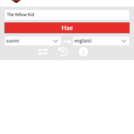
Hae
suomi
englanti