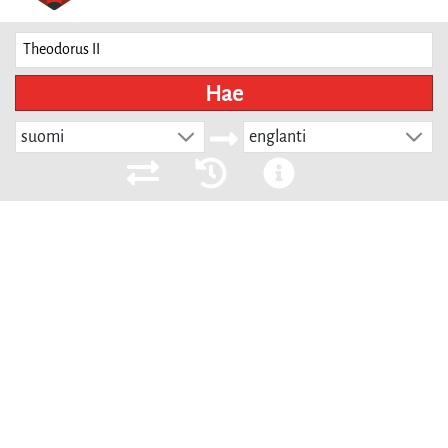
Hae
suomi
englanti