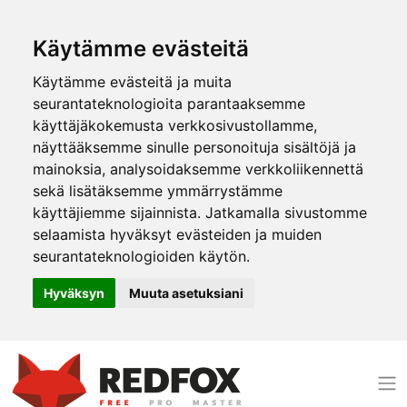
Käytämme evästeitä
Käytämme evästeitä ja muita
seurantateknologioita parantaaksemme
käyttäjäkokemusta verkkosivustollamme,
näyttääksemme sinulle personoituja sisältöjä ja
mainoksia, analysoidaksemme verkkoliikennettä
sekä lisätäksemme ymmärrystämme
käyttäjiemme sijainnista. Jatkamalla sivustomme
selaamista hyväksyt evästeiden ja muiden
seurantateknologioiden käytön.
Hyväksyn
Muuta asetuksiani