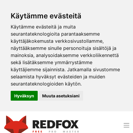
Käytämme evästeitä
Käytämme evästeitä ja muita
seurantateknologioita parantaaksemme
käyttäjäkokemusta verkkosivustollamme,
näyttääksemme sinulle personoituja sisältöjä ja
mainoksia, analysoidaksemme verkkoliikennettä
sekä lisätäksemme ymmärrystämme
käyttäjiemme sijainnista. Jatkamalla sivustomme
selaamista hyväksyt evästeiden ja muiden
seurantateknologioiden käytön.
Hyväksyn
Muuta asetuksiani