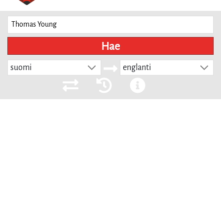
Hae
suomi
englanti