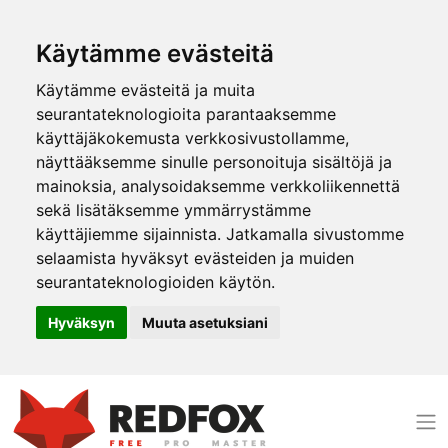
Käytämme evästeitä
Käytämme evästeitä ja muita
seurantateknologioita parantaaksemme
käyttäjäkokemusta verkkosivustollamme,
näyttääksemme sinulle personoituja sisältöjä ja
mainoksia, analysoidaksemme verkkoliikennettä
sekä lisätäksemme ymmärrystämme
käyttäjiemme sijainnista. Jatkamalla sivustomme
selaamista hyväksyt evästeiden ja muiden
seurantateknologioiden käytön.
Hyväksyn
Muuta asetuksiani