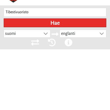
Hae
suomi
englanti