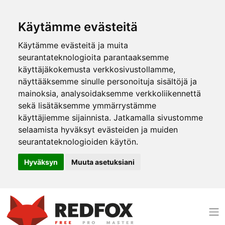
Käytämme evästeitä
Käytämme evästeitä ja muita
seurantateknologioita parantaaksemme
käyttäjäkokemusta verkkosivustollamme,
näyttääksemme sinulle personoituja sisältöjä ja
mainoksia, analysoidaksemme verkkoliikennettä
sekä lisätäksemme ymmärrystämme
käyttäjiemme sijainnista. Jatkamalla sivustomme
selaamista hyväksyt evästeiden ja muiden
seurantateknologioiden käytön.
Hyväksyn
Muuta asetuksiani