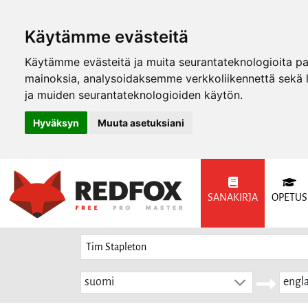
Käytämme evästeitä
Käytämme evästeitä ja muita seurantateknologioita p
mainoksia, analysoidaksemme verkkoliikennettä sekä
ja muiden seurantateknologioiden käytön.
Hyväksyn
Muuta asetuksiani
SANAKIRJA
OPETUS
suomi
engla