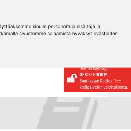
ttääksemme sinulle personoituja sisältöjä ja
tkamalla sivustomme selaamista hyväksyt evästeiden
Redfox käyttäjä,
REKISTERÖIDY
KIELI
KIRJAUDU SISÄÄN
Saat laajan Redfox Free+
REKISTERÖIDY
FI
kielipalvelun veloituksetta.