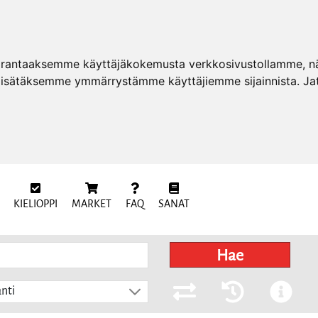
arantaaksemme käyttäjäkokemusta verkkosivustollamme, näy
 lisätäksemme ymmärrystämme käyttäjiemme sijainnista. Ja
KIELIOPPI
MARKET
FAQ
SANAT
Hae
nti