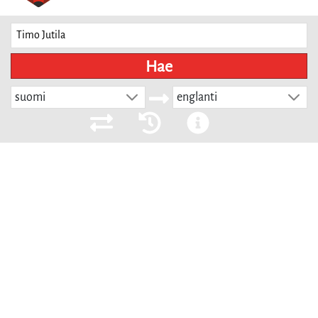
Hae
suomi
englanti