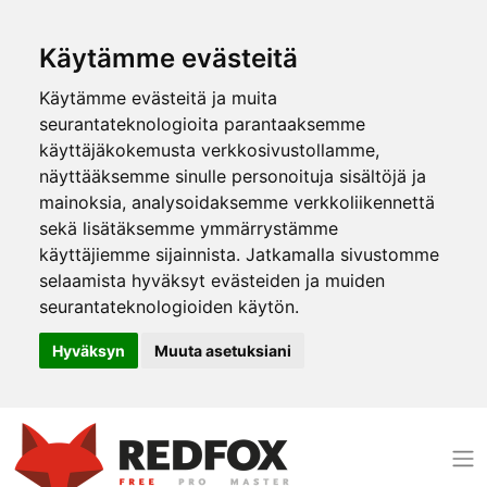
Käytämme evästeitä
Käytämme evästeitä ja muita
seurantateknologioita parantaaksemme
käyttäjäkokemusta verkkosivustollamme,
näyttääksemme sinulle personoituja sisältöjä ja
mainoksia, analysoidaksemme verkkoliikennettä
sekä lisätäksemme ymmärrystämme
käyttäjiemme sijainnista. Jatkamalla sivustomme
selaamista hyväksyt evästeiden ja muiden
seurantateknologioiden käytön.
Hyväksyn
Muuta asetuksiani