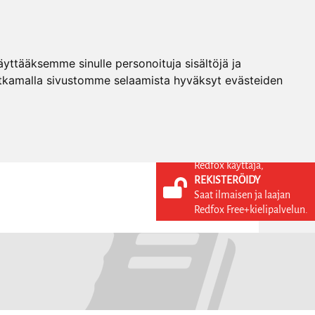
ttääksemme sinulle personoituja sisältöjä ja
tkamalla sivustomme selaamista hyväksyt evästeiden
Redfox käyttäjä,
REKISTERÖIDY
KIELI
KIRJAUDU SISÄÄN
Saat ilmaisen ja laajan
REKISTERÖIDY
FI
Redfox Free+kielipalvelun.