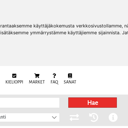
arantaaksemme käyttäjäkokemusta verkkosivustollamme, näy
 lisätäksemme ymmärrystämme käyttäjiemme sijainnista. Ja
KIELIOPPI
MARKET
FAQ
SANAT
Hae
nti