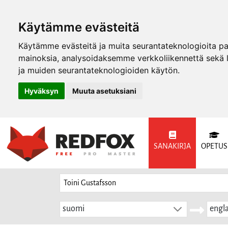
Käytämme evästeitä
Käytämme evästeitä ja muita seurantateknologioita p
mainoksia, analysoidaksemme verkkoliikennettä sekä
ja muiden seurantateknologioiden käytön.
Hyväksyn
Muuta asetuksiani
SANAKIRJA
OPETUS
suomi
engla