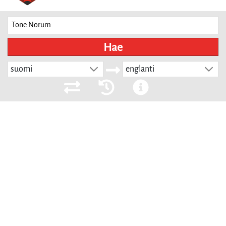
Hae
suomi
englanti