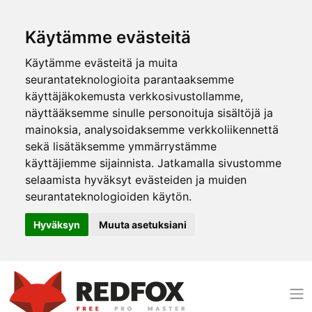
Käytämme evästeitä
Käytämme evästeitä ja muita
seurantateknologioita parantaaksemme
käyttäjäkokemusta verkkosivustollamme,
näyttääksemme sinulle personoituja sisältöjä ja
mainoksia, analysoidaksemme verkkoliikennettä
sekä lisätäksemme ymmärrystämme
käyttäjiemme sijainnista. Jatkamalla sivustomme
selaamista hyväksyt evästeiden ja muiden
seurantateknologioiden käytön.
Hyväksyn
Muuta asetuksiani