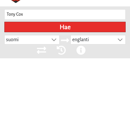
Hae
suomi
englanti