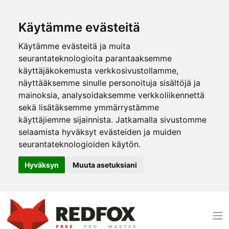
Käytämme evästeitä
Käytämme evästeitä ja muita
seurantateknologioita parantaaksemme
käyttäjäkokemusta verkkosivustollamme,
näyttääksemme sinulle personoituja sisältöjä ja
mainoksia, analysoidaksemme verkkoliikennettä
sekä lisätäksemme ymmärrystämme
käyttäjiemme sijainnista. Jatkamalla sivustomme
selaamista hyväksyt evästeiden ja muiden
seurantateknologioiden käytön.
Hyväksyn
Muuta asetuksiani