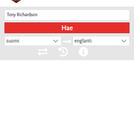
Hae
suomi
englanti