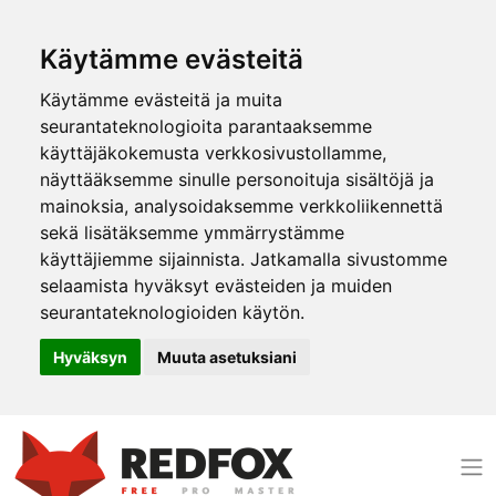
Käytämme evästeitä
Käytämme evästeitä ja muita
seurantateknologioita parantaaksemme
käyttäjäkokemusta verkkosivustollamme,
näyttääksemme sinulle personoituja sisältöjä ja
mainoksia, analysoidaksemme verkkoliikennettä
sekä lisätäksemme ymmärrystämme
käyttäjiemme sijainnista. Jatkamalla sivustomme
selaamista hyväksyt evästeiden ja muiden
seurantateknologioiden käytön.
Hyväksyn
Muuta asetuksiani