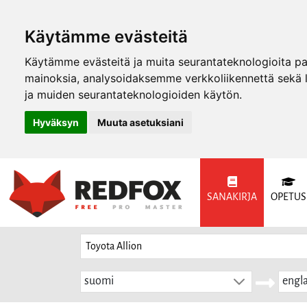
Käytämme evästeitä
Käytämme evästeitä ja muita seurantateknologioita p
mainoksia, analysoidaksemme verkkoliikennettä sekä
ja muiden seurantateknologioiden käytön.
Hyväksyn
Muuta asetuksiani
SANAKIRJA
OPETUS
suomi
engla