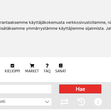
arantaaksemme käyttäjäkokemusta verkkosivustollamme, näy
 lisätäksemme ymmärrystämme käyttäjiemme sijainnista. Ja
KIELIOPPI
MARKET
FAQ
SANAT
Hae
nti