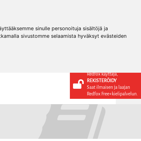
ttääksemme sinulle personoituja sisältöjä ja
tkamalla sivustomme selaamista hyväksyt evästeiden
Redfox käyttäjä,
REKISTERÖIDY
KIELI
KIRJAUDU SISÄÄN
Saat ilmaisen ja laajan
REKISTERÖIDY
FI
Redfox Free+kielipalvelun.