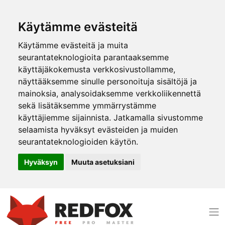
Käytämme evästeitä
Käytämme evästeitä ja muita
seurantateknologioita parantaaksemme
käyttäjäkokemusta verkkosivustollamme,
näyttääksemme sinulle personoituja sisältöjä ja
mainoksia, analysoidaksemme verkkoliikennettä
sekä lisätäksemme ymmärrystämme
käyttäjiemme sijainnista. Jatkamalla sivustomme
selaamista hyväksyt evästeiden ja muiden
seurantateknologioiden käytön.
Hyväksyn
Muuta asetuksiani