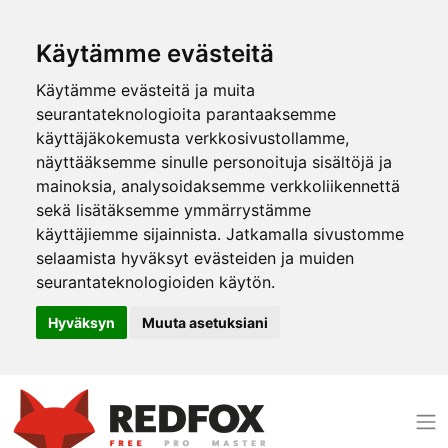
Käytämme evästeitä
Käytämme evästeitä ja muita
seurantateknologioita parantaaksemme
käyttäjäkokemusta verkkosivustollamme,
näyttääksemme sinulle personoituja sisältöjä ja
mainoksia, analysoidaksemme verkkoliikennettä
sekä lisätäksemme ymmärrystämme
käyttäjiemme sijainnista. Jatkamalla sivustomme
selaamista hyväksyt evästeiden ja muiden
seurantateknologioiden käytön.
Hyväksyn
Muuta asetuksiani