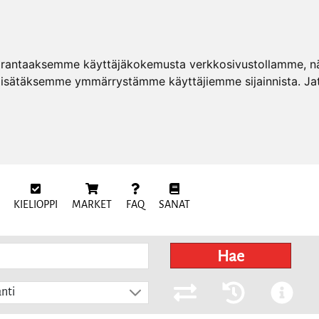
arantaaksemme käyttäjäkokemusta verkkosivustollamme, näy
 lisätäksemme ymmärrystämme käyttäjiemme sijainnista. Ja
KIELIOPPI
MARKET
FAQ
SANAT
Hae
nti