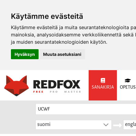
Käytämme evästeitä
Käytämme evästeitä ja muita seurantateknologioita p
mainoksia, analysoidaksemme verkkoliikennettä sekä
ja muiden seurantateknologioiden käytön.
Hyväksyn
Muuta asetuksiani
SANAKIRJA
OPETUS
suomi
engla