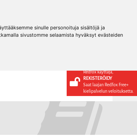
ttääksemme sinulle personoituja sisältöjä ja
tkamalla sivustomme selaamista hyväksyt evästeiden
Redfox käyttäjä,
REKISTERÖIDY
KIELI
KIRJAUDU SISÄÄN
Saat laajan Redfox Free+
REKISTERÖIDY
FI
kielipalvelun veloituksetta.