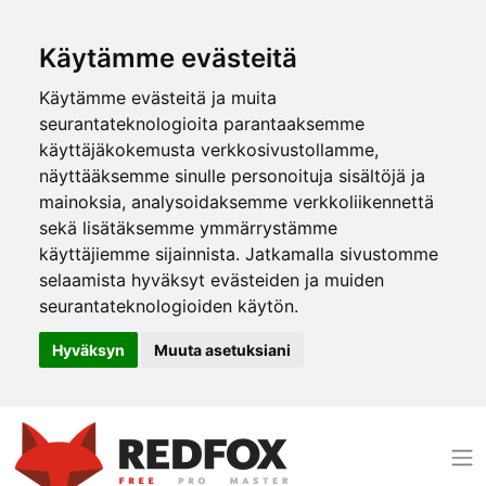
Käytämme evästeitä
Käytämme evästeitä ja muita
seurantateknologioita parantaaksemme
käyttäjäkokemusta verkkosivustollamme,
näyttääksemme sinulle personoituja sisältöjä ja
mainoksia, analysoidaksemme verkkoliikennettä
sekä lisätäksemme ymmärrystämme
käyttäjiemme sijainnista. Jatkamalla sivustomme
selaamista hyväksyt evästeiden ja muiden
seurantateknologioiden käytön.
Hyväksyn
Muuta asetuksiani