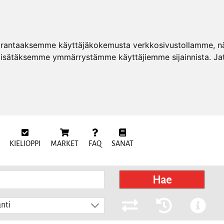
arantaaksemme käyttäjäkokemusta verkkosivustollamme, näy
 lisätäksemme ymmärrystämme käyttäjiemme sijainnista. Ja
KIELIOPPI
MARKET
FAQ
SANAT
Hae
nti