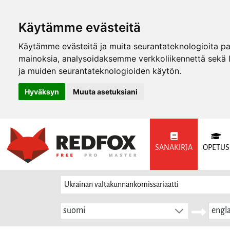
Käytämme evästeitä
Käytämme evästeitä ja muita seurantateknologioita p
mainoksia, analysoidaksemme verkkoliikennettä sekä
ja muiden seurantateknologioiden käytön.
Hyväksyn
Muuta asetuksiani
SANAKIRJA
OPETUS
suomi
engla