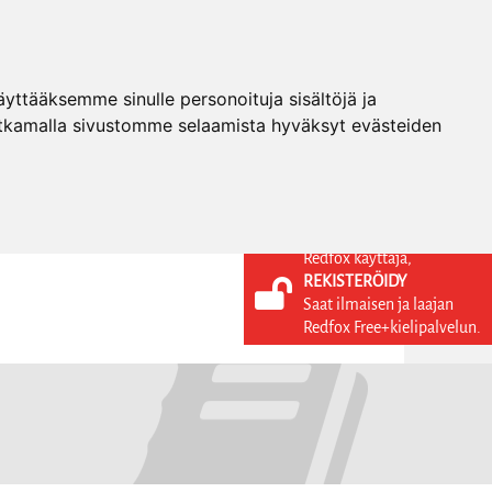
ttääksemme sinulle personoituja sisältöjä ja
tkamalla sivustomme selaamista hyväksyt evästeiden
Redfox käyttäjä,
REKISTERÖIDY
KIELI
KIRJAUDU SISÄÄN
Saat ilmaisen ja laajan
REKISTERÖIDY
FI
Redfox Free+kielipalvelun.