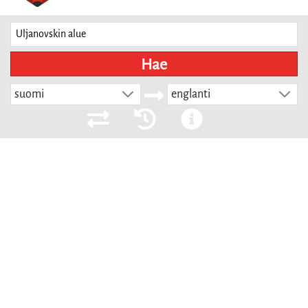
Hae
suomi
englanti