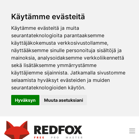
Käytämme evästeitä
Käytämme evästeitä ja muita
seurantateknologioita parantaaksemme
käyttäjäkokemusta verkkosivustollamme,
näyttääksemme sinulle personoituja sisältöjä ja
mainoksia, analysoidaksemme verkkoliikennettä
sekä lisätäksemme ymmärrystämme
käyttäjiemme sijainnista. Jatkamalla sivustomme
selaamista hyväksyt evästeiden ja muiden
seurantateknologioiden käytön.
Hyväksyn
Muuta asetuksiani