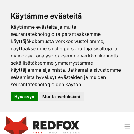
Käytämme evästeitä
Käytämme evästeitä ja muita
seurantateknologioita parantaaksemme
käyttäjäkokemusta verkkosivustollamme,
näyttääksemme sinulle personoituja sisältöjä ja
mainoksia, analysoidaksemme verkkoliikennettä
sekä lisätäksemme ymmärrystämme
käyttäjiemme sijainnista. Jatkamalla sivustomme
selaamista hyväksyt evästeiden ja muiden
seurantateknologioiden käytön.
Hyväksyn
Muuta asetuksiani