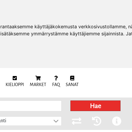
arantaaksemme käyttäjäkokemusta verkkosivustollamme, näy
 lisätäksemme ymmärrystämme käyttäjiemme sijainnista. Ja
KIELIOPPI
MARKET
FAQ
SANAT
Hae
nti