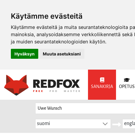
Käytämme evästeitä
Käytämme evästeitä ja muita seurantateknologioita p
mainoksia, analysoidaksemme verkkoliikennettä sekä
ja muiden seurantateknologioiden käytön.
Hyväksyn
Muuta asetuksiani
SANAKIRJA
OPETUS
suomi
engla