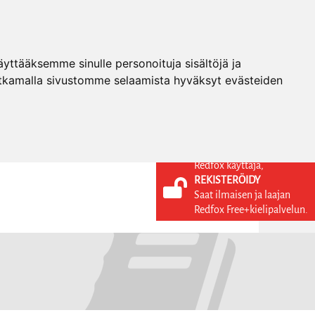
ttääksemme sinulle personoituja sisältöjä ja
tkamalla sivustomme selaamista hyväksyt evästeiden
Redfox käyttäjä,
REKISTERÖIDY
KIELI
KIRJAUDU SISÄÄN
Saat ilmaisen ja laajan
REKISTERÖIDY
FI
Redfox Free+kielipalvelun.