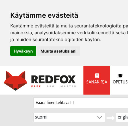
Käytämme evästeitä
Käytämme evästeitä ja muita seurantateknologioita p
mainoksia, analysoidaksemme verkkoliikennettä sekä
ja muiden seurantateknologioiden käytön.
Hyväksyn
Muuta asetuksiani
SANAKIRJA
OPETUS
suomi
engla