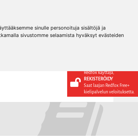
ttääksemme sinulle personoituja sisältöjä ja
tkamalla sivustomme selaamista hyväksyt evästeiden
Redfox käyttäjä,
REKISTERÖIDY
KIELI
KIRJAUDU SISÄÄN
Saat laajan Redfox Free+
REKISTERÖIDY
FI
kielipalvelun veloituksetta.