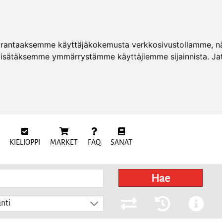
arantaaksemme käyttäjäkokemusta verkkosivustollamme, näy
 lisätäksemme ymmärrystämme käyttäjiemme sijainnista. Ja
KIELIOPPI
MARKET
FAQ
SANAT
Hae
nti