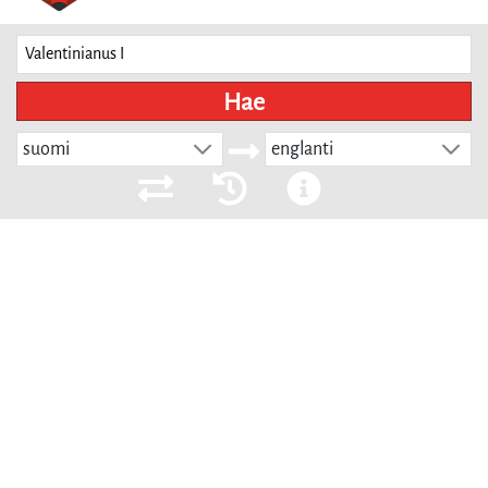
Hae
suomi
englanti