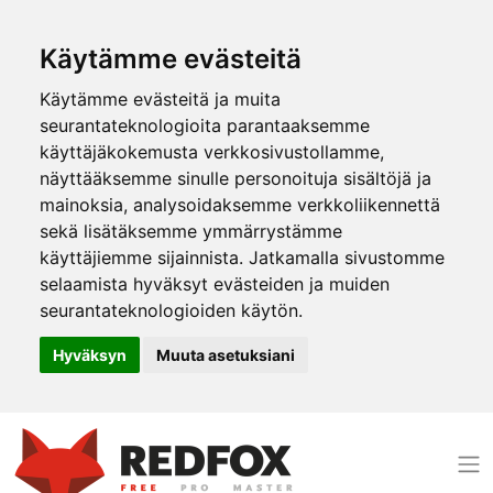
Käytämme evästeitä
Käytämme evästeitä ja muita
seurantateknologioita parantaaksemme
käyttäjäkokemusta verkkosivustollamme,
näyttääksemme sinulle personoituja sisältöjä ja
mainoksia, analysoidaksemme verkkoliikennettä
sekä lisätäksemme ymmärrystämme
käyttäjiemme sijainnista. Jatkamalla sivustomme
selaamista hyväksyt evästeiden ja muiden
seurantateknologioiden käytön.
Hyväksyn
Muuta asetuksiani