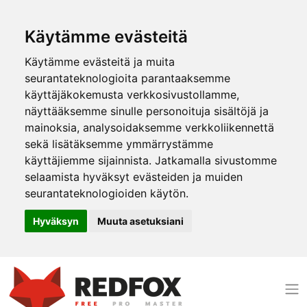
Käytämme evästeitä
Käytämme evästeitä ja muita
seurantateknologioita parantaaksemme
käyttäjäkokemusta verkkosivustollamme,
näyttääksemme sinulle personoituja sisältöjä ja
mainoksia, analysoidaksemme verkkoliikennettä
sekä lisätäksemme ymmärrystämme
käyttäjiemme sijainnista. Jatkamalla sivustomme
selaamista hyväksyt evästeiden ja muiden
seurantateknologioiden käytön.
Hyväksyn
Muuta asetuksiani