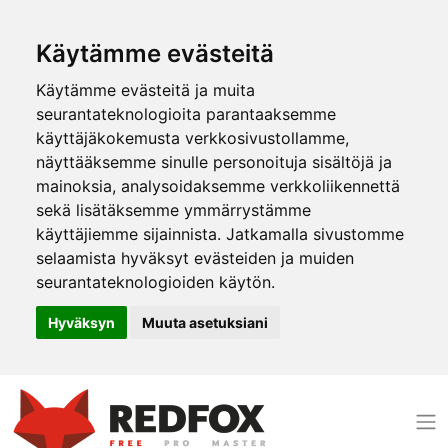
Käytämme evästeitä
Käytämme evästeitä ja muita
seurantateknologioita parantaaksemme
käyttäjäkokemusta verkkosivustollamme,
näyttääksemme sinulle personoituja sisältöjä ja
mainoksia, analysoidaksemme verkkoliikennettä
sekä lisätäksemme ymmärrystämme
käyttäjiemme sijainnista. Jatkamalla sivustomme
selaamista hyväksyt evästeiden ja muiden
seurantateknologioiden käytön.
Hyväksyn
Muuta asetuksiani