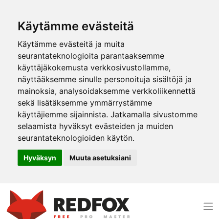
Käytämme evästeitä
Käytämme evästeitä ja muita
seurantateknologioita parantaaksemme
käyttäjäkokemusta verkkosivustollamme,
näyttääksemme sinulle personoituja sisältöjä ja
mainoksia, analysoidaksemme verkkoliikennettä
sekä lisätäksemme ymmärrystämme
käyttäjiemme sijainnista. Jatkamalla sivustomme
selaamista hyväksyt evästeiden ja muiden
seurantateknologioiden käytön.
Hyväksyn
Muuta asetuksiani