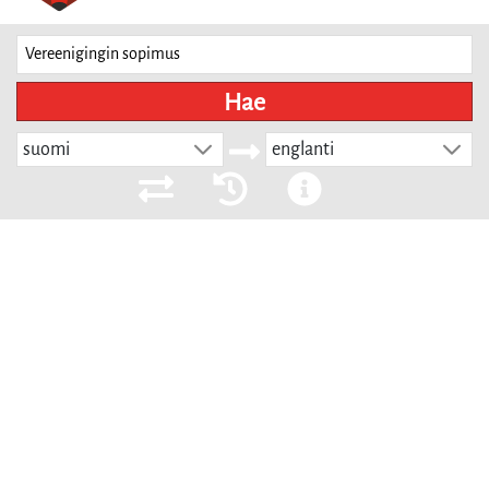
Hae
suomi
englanti