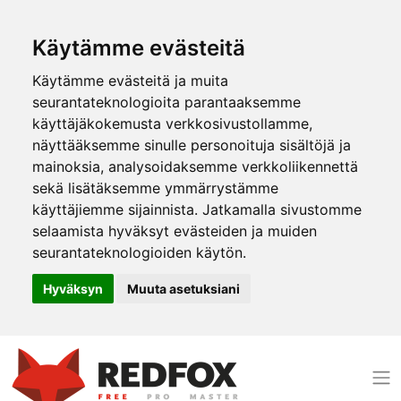
Käytämme evästeitä
Käytämme evästeitä ja muita
seurantateknologioita parantaaksemme
käyttäjäkokemusta verkkosivustollamme,
näyttääksemme sinulle personoituja sisältöjä ja
mainoksia, analysoidaksemme verkkoliikennettä
sekä lisätäksemme ymmärrystämme
käyttäjiemme sijainnista. Jatkamalla sivustomme
selaamista hyväksyt evästeiden ja muiden
seurantateknologioiden käytön.
Hyväksyn
Muuta asetuksiani