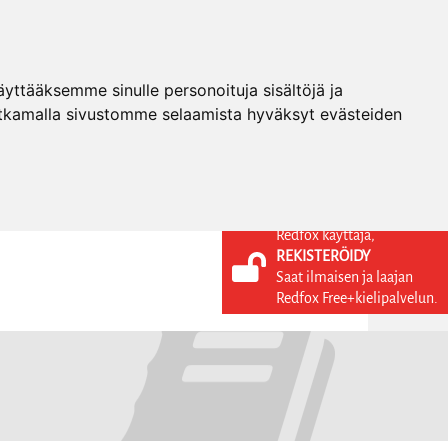
ttääksemme sinulle personoituja sisältöjä ja
tkamalla sivustomme selaamista hyväksyt evästeiden
Redfox käyttäjä,
REKISTERÖIDY
KIELI
KIRJAUDU SISÄÄN
Saat ilmaisen ja laajan
REKISTERÖIDY
FI
Redfox Free+kielipalvelun.