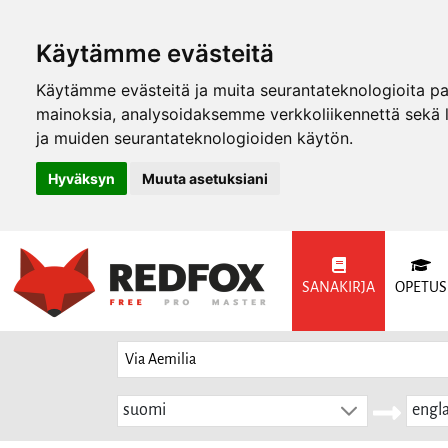
Käytämme evästeitä
Käytämme evästeitä ja muita seurantateknologioita p
mainoksia, analysoidaksemme verkkoliikennettä sekä
ja muiden seurantateknologioiden käytön.
Hyväksyn
Muuta asetuksiani
SANAKIRJA
OPETUS
suomi
engla