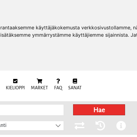
arantaaksemme käyttäjäkokemusta verkkosivustollamme, näy
 lisätäksemme ymmärrystämme käyttäjiemme sijainnista. Ja
KIELIOPPI
MARKET
FAQ
SANAT
Hae
nti