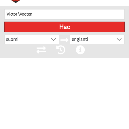
Hae
suomi
englanti