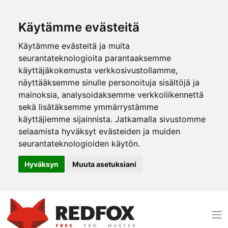
Käytämme evästeitä
Käytämme evästeitä ja muita
seurantateknologioita parantaaksemme
käyttäjäkokemusta verkkosivustollamme,
näyttääksemme sinulle personoituja sisältöjä ja
mainoksia, analysoidaksemme verkkoliikennettä
sekä lisätäksemme ymmärrystämme
käyttäjiemme sijainnista. Jatkamalla sivustomme
selaamista hyväksyt evästeiden ja muiden
seurantateknologioiden käytön.
Hyväksyn
Muuta asetuksiani