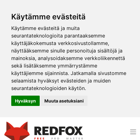
Käytämme evästeitä
Käytämme evästeitä ja muita
seurantateknologioita parantaaksemme
käyttäjäkokemusta verkkosivustollamme,
näyttääksemme sinulle personoituja sisältöjä ja
mainoksia, analysoidaksemme verkkoliikennettä
sekä lisätäksemme ymmärrystämme
käyttäjiemme sijainnista. Jatkamalla sivustomme
selaamista hyväksyt evästeiden ja muiden
seurantateknologioiden käytön.
Hyväksyn
Muuta asetuksiani