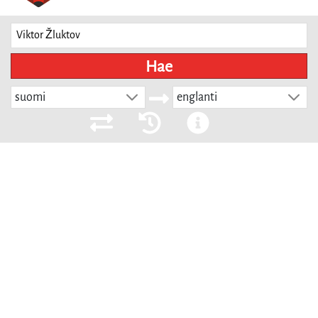
Hae
suomi
englanti