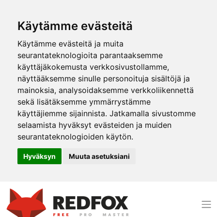
Käytämme evästeitä
Käytämme evästeitä ja muita
seurantateknologioita parantaaksemme
käyttäjäkokemusta verkkosivustollamme,
näyttääksemme sinulle personoituja sisältöjä ja
mainoksia, analysoidaksemme verkkoliikennettä
sekä lisätäksemme ymmärrystämme
käyttäjiemme sijainnista. Jatkamalla sivustomme
selaamista hyväksyt evästeiden ja muiden
seurantateknologioiden käytön.
Hyväksyn
Muuta asetuksiani