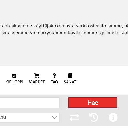
arantaaksemme käyttäjäkokemusta verkkosivustollamme, näy
 lisätäksemme ymmärrystämme käyttäjiemme sijainnista. Ja
KIELIOPPI
MARKET
FAQ
SANAT
Hae
nti