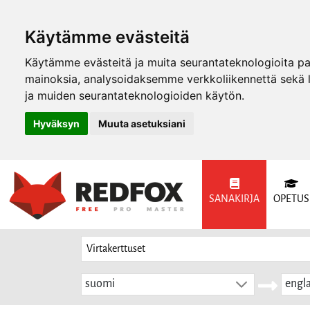
Käytämme evästeitä
Käytämme evästeitä ja muita seurantateknologioita p
mainoksia, analysoidaksemme verkkoliikennettä sekä
ja muiden seurantateknologioiden käytön.
Hyväksyn
Muuta asetuksiani
SANAKIRJA
OPETUS
suomi
engla