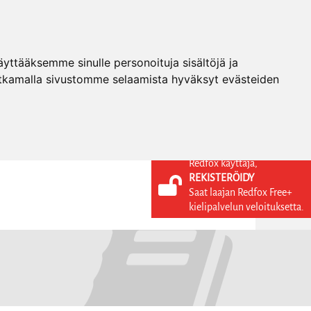
ttääksemme sinulle personoituja sisältöjä ja
tkamalla sivustomme selaamista hyväksyt evästeiden
Redfox käyttäjä,
REKISTERÖIDY
KIELI
KIRJAUDU SISÄÄN
Saat laajan Redfox Free+
REKISTERÖIDY
FI
kielipalvelun veloituksetta.