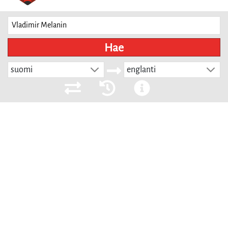
Hae
suomi
englanti