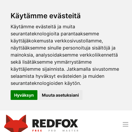
Käytämme evästeitä
Käytämme evästeitä ja muita
seurantateknologioita parantaaksemme
käyttäjäkokemusta verkkosivustollamme,
näyttääksemme sinulle personoituja sisältöjä ja
mainoksia, analysoidaksemme verkkoliikennettä
sekä lisätäksemme ymmärrystämme
käyttäjiemme sijainnista. Jatkamalla sivustomme
selaamista hyväksyt evästeiden ja muiden
seurantateknologioiden käytön.
Hyväksyn
Muuta asetuksiani