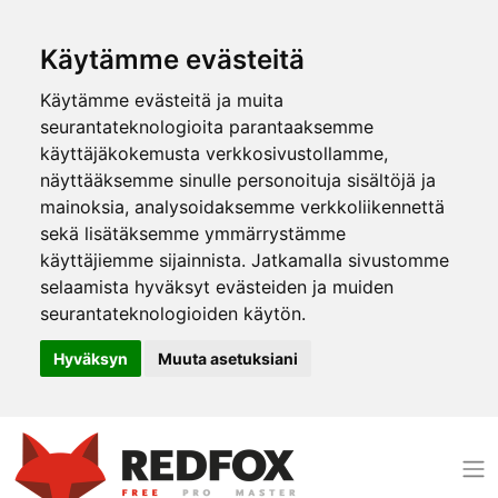
Käytämme evästeitä
Käytämme evästeitä ja muita
seurantateknologioita parantaaksemme
käyttäjäkokemusta verkkosivustollamme,
näyttääksemme sinulle personoituja sisältöjä ja
mainoksia, analysoidaksemme verkkoliikennettä
sekä lisätäksemme ymmärrystämme
käyttäjiemme sijainnista. Jatkamalla sivustomme
selaamista hyväksyt evästeiden ja muiden
seurantateknologioiden käytön.
Hyväksyn
Muuta asetuksiani