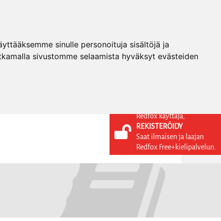
ttääksemme sinulle personoituja sisältöjä ja
tkamalla sivustomme selaamista hyväksyt evästeiden
Redfox käyttäjä,
REKISTERÖIDY
KIELI
KIRJAUDU SISÄÄN
Saat ilmaisen ja laajan
REKISTERÖIDY
FI
Redfox Free+kielipalvelun.