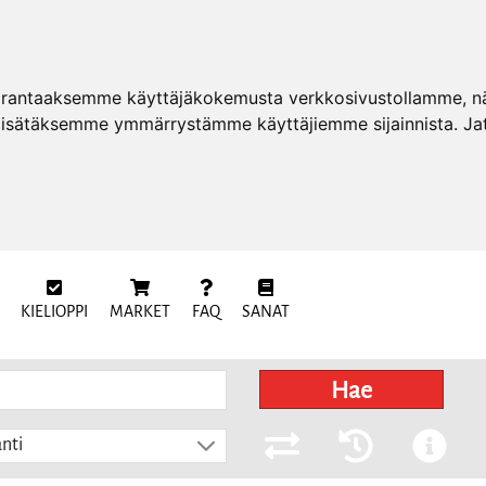
arantaaksemme käyttäjäkokemusta verkkosivustollamme, näy
 lisätäksemme ymmärrystämme käyttäjiemme sijainnista. Ja
KIELIOPPI
MARKET
FAQ
SANAT
Hae
nti