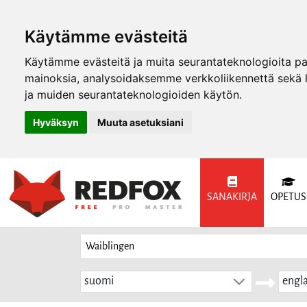
Käytämme evästeitä
Käytämme evästeitä ja muita seurantateknologioita p
mainoksia, analysoidaksemme verkkoliikennettä sekä
ja muiden seurantateknologioiden käytön.
Hyväksyn
Muuta asetuksiani
SANAKIRJA
OPETUS
suomi
engla