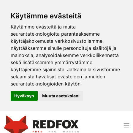
Käytämme evästeitä
Käytämme evästeitä ja muita
seurantateknologioita parantaaksemme
käyttäjäkokemusta verkkosivustollamme,
näyttääksemme sinulle personoituja sisältöjä ja
mainoksia, analysoidaksemme verkkoliikennettä
sekä lisätäksemme ymmärrystämme
käyttäjiemme sijainnista. Jatkamalla sivustomme
selaamista hyväksyt evästeiden ja muiden
seurantateknologioiden käytön.
Hyväksyn
Muuta asetuksiani