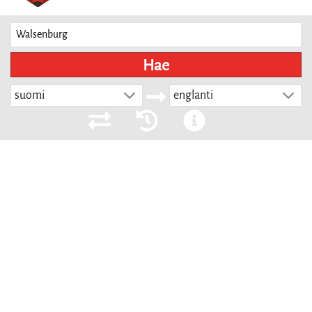
Hae
suomi
englanti