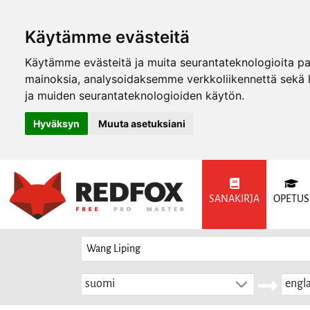
Käytämme evästeitä
Käytämme evästeitä ja muita seurantateknologioita p
mainoksia, analysoidaksemme verkkoliikennettä sekä
ja muiden seurantateknologioiden käytön.
Hyväksyn
Muuta asetuksiani
SANAKIRJA
OPETUS
suomi
engla