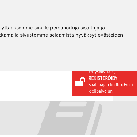
ttääksemme sinulle personoituja sisältöjä ja
tkamalla sivustomme selaamista hyväksyt evästeiden
Yrityskäyttäjä,
REKISTERÖIDY
KIELI
KIRJAUDU SISÄÄN
Saat laajan Redfox Free+
REKISTERÖIDY
FI
kielipalvelun.