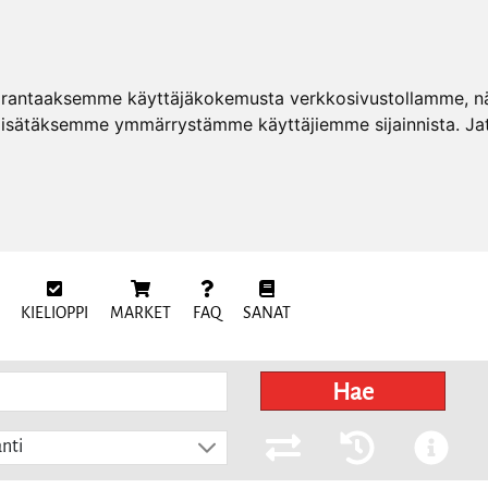
arantaaksemme käyttäjäkokemusta verkkosivustollamme, näy
 lisätäksemme ymmärrystämme käyttäjiemme sijainnista. Ja
KIELIOPPI
MARKET
FAQ
SANAT
Hae
nti