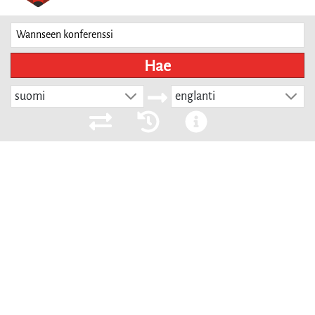
Hae
suomi
englanti