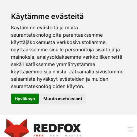
Käytämme evästeitä
Käytämme evästeitä ja muita
seurantateknologioita parantaaksemme
käyttäjäkokemusta verkkosivustollamme,
näyttääksemme sinulle personoituja sisältöjä ja
mainoksia, analysoidaksemme verkkoliikennettä
sekä lisätäksemme ymmärrystämme
käyttäjiemme sijainnista. Jatkamalla sivustomme
selaamista hyväksyt evästeiden ja muiden
seurantateknologioiden käytön.
Hyväksyn
Muuta asetuksiani