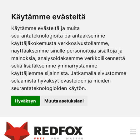
Käytämme evästeitä
Käytämme evästeitä ja muita
seurantateknologioita parantaaksemme
käyttäjäkokemusta verkkosivustollamme,
näyttääksemme sinulle personoituja sisältöjä ja
mainoksia, analysoidaksemme verkkoliikennettä
sekä lisätäksemme ymmärrystämme
käyttäjiemme sijainnista. Jatkamalla sivustomme
selaamista hyväksyt evästeiden ja muiden
seurantateknologioiden käytön.
Hyväksyn
Muuta asetuksiani