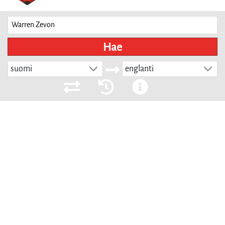
Hae
suomi
englanti