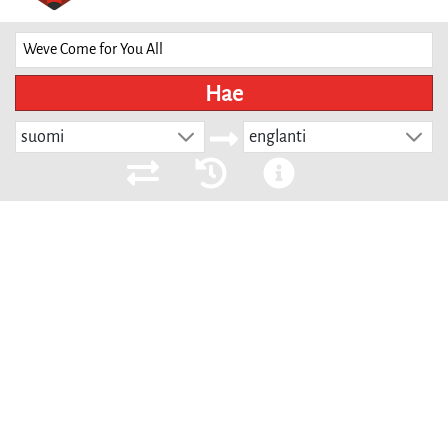
Hae
suomi
englanti