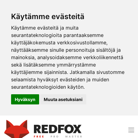
Käytämme evästeitä
Käytämme evästeitä ja muita
seurantateknologioita parantaaksemme
käyttäjäkokemusta verkkosivustollamme,
näyttääksemme sinulle personoituja sisältöjä ja
mainoksia, analysoidaksemme verkkoliikennettä
sekä lisätäksemme ymmärrystämme
käyttäjiemme sijainnista. Jatkamalla sivustomme
selaamista hyväksyt evästeiden ja muiden
seurantateknologioiden käytön.
Hyväksyn
Muuta asetuksiani