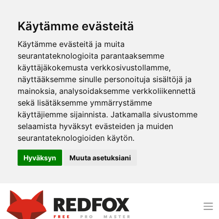
Käytämme evästeitä
Käytämme evästeitä ja muita
seurantateknologioita parantaaksemme
käyttäjäkokemusta verkkosivustollamme,
näyttääksemme sinulle personoituja sisältöjä ja
mainoksia, analysoidaksemme verkkoliikennettä
sekä lisätäksemme ymmärrystämme
käyttäjiemme sijainnista. Jatkamalla sivustomme
selaamista hyväksyt evästeiden ja muiden
seurantateknologioiden käytön.
Hyväksyn
Muuta asetuksiani