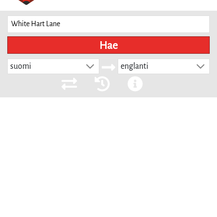
Hae
suomi
englanti