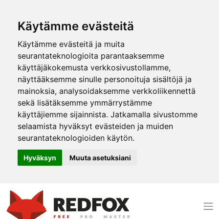
Käytämme evästeitä
Käytämme evästeitä ja muita
seurantateknologioita parantaaksemme
käyttäjäkokemusta verkkosivustollamme,
näyttääksemme sinulle personoituja sisältöjä ja
mainoksia, analysoidaksemme verkkoliikennettä
sekä lisätäksemme ymmärrystämme
käyttäjiemme sijainnista. Jatkamalla sivustomme
selaamista hyväksyt evästeiden ja muiden
seurantateknologioiden käytön.
Hyväksyn
Muuta asetuksiani