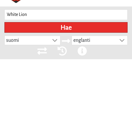
Hae
suomi
englanti