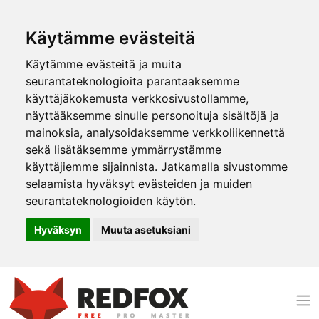
Käytämme evästeitä
Käytämme evästeitä ja muita
seurantateknologioita parantaaksemme
käyttäjäkokemusta verkkosivustollamme,
näyttääksemme sinulle personoituja sisältöjä ja
mainoksia, analysoidaksemme verkkoliikennettä
sekä lisätäksemme ymmärrystämme
käyttäjiemme sijainnista. Jatkamalla sivustomme
selaamista hyväksyt evästeiden ja muiden
seurantateknologioiden käytön.
Hyväksyn
Muuta asetuksiani