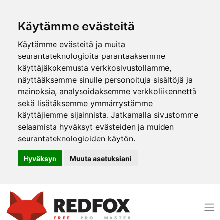
Käytämme evästeitä
Käytämme evästeitä ja muita
seurantateknologioita parantaaksemme
käyttäjäkokemusta verkkosivustollamme,
näyttääksemme sinulle personoituja sisältöjä ja
mainoksia, analysoidaksemme verkkoliikennettä
sekä lisätäksemme ymmärrystämme
käyttäjiemme sijainnista. Jatkamalla sivustomme
selaamista hyväksyt evästeiden ja muiden
seurantateknologioiden käytön.
Hyväksyn
Muuta asetuksiani